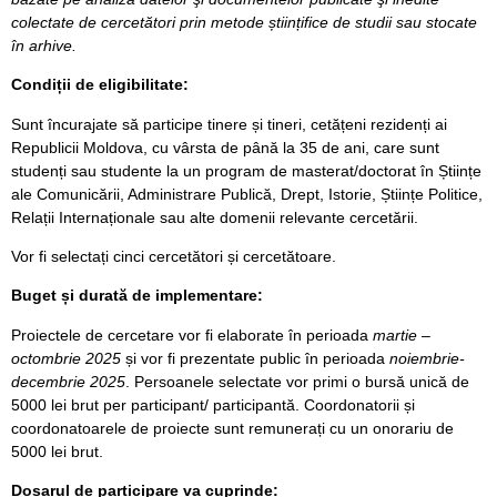
colectate de cercetători prin metode științifice de studii sau stocate
în arhive.
Condiții de eligibilitate:
Sunt încurajate să participe tinere și tineri, cetățeni rezidenți ai
Republicii Moldova, cu vârsta de până la 35 de ani, care sunt
studenți sau studente la un program de masterat/doctorat în Științe
ale Comunicării, Administrare Publică, Drept, Istorie, Științe Politice,
Relații Internaționale sau alte domenii relevante cercetării.
Vor fi selectați cinci cercetători și cercetătoare.
Buget și durată de implementare:
Proiectele de cercetare vor fi elaborate în perioada
martie –
octombrie 2025
și vor fi prezentate public în perioada
noiembrie-
decembrie 2025
. Persoanele selectate vor primi o bursă unică de
5000 lei brut per participant/ participantă. Coordonatorii și
coordonatoarele de proiecte sunt remunerați cu un onorariu de
5000 lei brut.
Dosarul de participare va cuprinde: