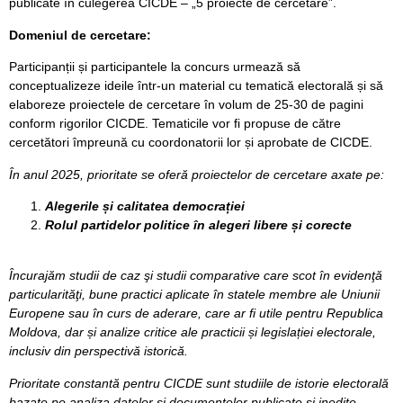
publicate în culegerea CICDE – „5 proiecte de cercetare”.
Domeniul de cercetare:
Participanții și participantele la concurs urmează să
conceptualizeze ideile într-un material cu tematică electorală și să
elaboreze proiectele de cercetare în volum de 25-30 de pagini
conform rigorilor CICDE. Tematicile vor fi propuse de către
cercetători împreună cu coordonatorii lor și aprobate de CICDE.
În anul 2025, prioritate se oferă proiectelor de cercetare axate pe:
Alegerile și calitatea democrației
Rolul partidelor politice în alegeri libere și corecte
Încurajăm studii de caz şi studii comparative care scot în evidenţă
particularităţi, bune practici aplicate în statele membre ale Uniunii
Europene sau în curs de aderare, care ar fi utile pentru Republica
Moldova, dar și analize critice ale practicii și legislației electorale,
inclusiv din perspectivă istorică.
Prioritate constantă pentru CICDE sunt studiile de istorie electorală
bazate pe analiza datelor şi documentelor publicate şi inedite