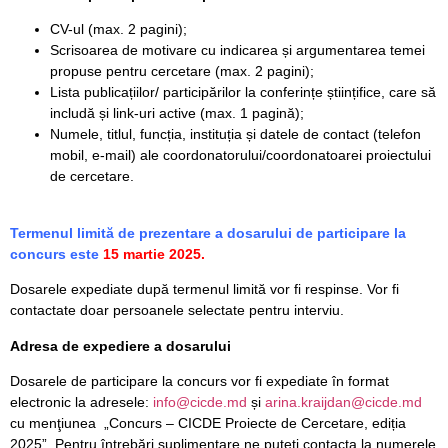
CV-ul (max. 2 pagini);
Scrisoarea de motivare cu indicarea și argumentarea temei
propuse pentru cercetare (max. 2 pagini);
Lista publicațiilor/ participărilor la conferințe științifice, care să
includă și link-uri active (max. 1 pagină);
Numele, titlul, funcția, instituția și datele de contact (telefon
mobil, e-mail) ale coordonatorului/coordonatoarei proiectului
de cercetare.
Termenul limită de prezentare a dosarului
de participare la
concurs este
15 martie 2025.
Dosarele expediate după termenul limită vor fi respinse. Vor fi
contactate doar persoanele selectate pentru interviu.
Adresa de expediere a dosarului
Dosarele de participare la concurs vor fi expediate în format
electronic la adresele:
info@cicde.md
și
arina.kraijdan@cicde.md
cu menţiunea „Concurs – CICDE Proiecte de Cercetare, ediția
2025”. Pentru întrebări suplimentare ne puteți contacta la numerele