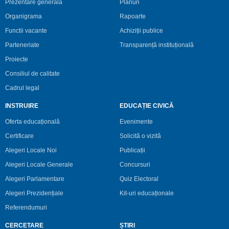
Prezentare generală
Planuri
Organigrama
Rapoarte
Functii vacante
Achiziții publice
Parteneriate
Transparență instituțională
Proiecte
Consiliul de calitate
Cadrul legal
INSTRUIRE
EDUCAȚIE CIVICĂ
Oferta educațională
Evenimente
Certificare
Solicită o vizită
Alegeri Locale Noi
Publicații
Alegeri Locale Generale
Concursuri
Alegeri Parlamentare
Quiz Electoral
Alegeri Prezidențiale
Kit-uri educaționale
Referendumuri
CERCETARE
ȘTIRI