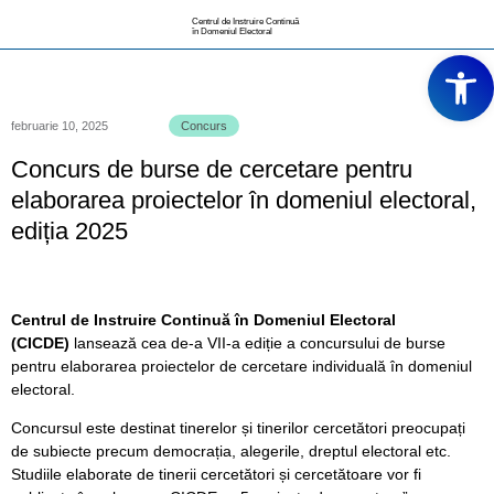
Centrul de Instruire Continuă
în Domeniul Electoral
Deschide ba
februarie 10, 2025
Concurs
Concurs de burse de cercetare pentru
elaborarea proiectelor în domeniul electoral,
ediția 2025
Centrul de Instruire Continuă în Domeniul Electoral
(CICDE)
lansează cea de-a VII-a ediție a concursului de burse
pentru elaborarea proiectelor de cercetare individuală în domeniul
electoral.
Concursul este destinat tinerelor și tinerilor cercetători preocupați
de subiecte precum democrația, alegerile, dreptul electoral etc.
Studiile elaborate de tinerii cercetători și cercetătoare vor fi