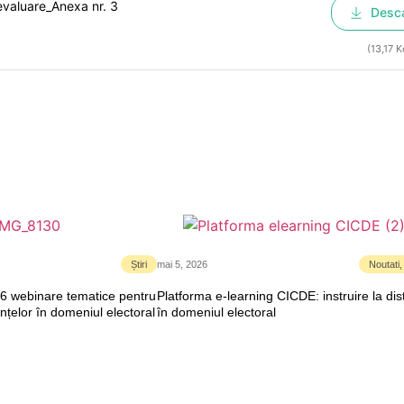
 evaluare_Anexa nr. 3
Desc
(13,17 K
Știri
mai 5, 2026
Noutati
6 webinare tematice pentru
Platforma e-learning CICDE: instruire la dis
nțelor în domeniul electoral
în domeniul electoral