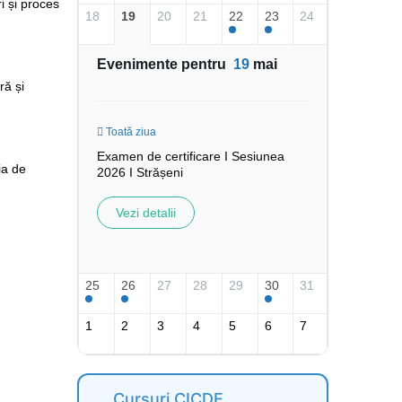
ri și proces
18
19
20
21
22
23
24
Evenimente pentru
19
mai
ră și
Toată ziua
Examen de certificare I Sesiunea
ia de
2026 I Strășeni
Vezi detalii
25
26
27
28
29
30
31
1
2
3
4
5
6
7
Cursuri CICDE