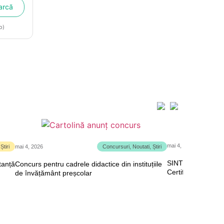
arcă
o)
mai 4, 2026
,
Știri
mai 4, 2026
Concursuri
,
Noutati
,
Știri
SINTEZA examene,
tanță
Concurs pentru cadrele didactice din instituțiile
Certificarea, ses
de învățământ preșcolar