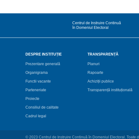
Centrul de Instruire Continuă
în Domeniul Electoral
DESPRE INSTITUȚIE
TRANSPARENȚĂ
Prezentare generală
Planuri
Organigrama
Rapoarte
Functii vacante
Achiziții publice
Parteneriate
Transparență instituțională
Proiecte
Consiliul de calitate
Cadrul legal
© 2023 Centrul de Instruire Continuă în Domeniul Electoral. Toate d