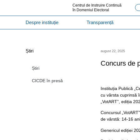
Centrul de Instruire Continuă
în Domeniul Electoral
Despre instituție
Transparență
Știri
august 22, 2025
Concurs de pi
Știri
CICDE în presă
Instituția Publică „C
cu vârsta cuprinsă î
„VotART”, ediția 20
Concursul „VotART”
de vârstă: 14-16 ani
Genericul ediției 2