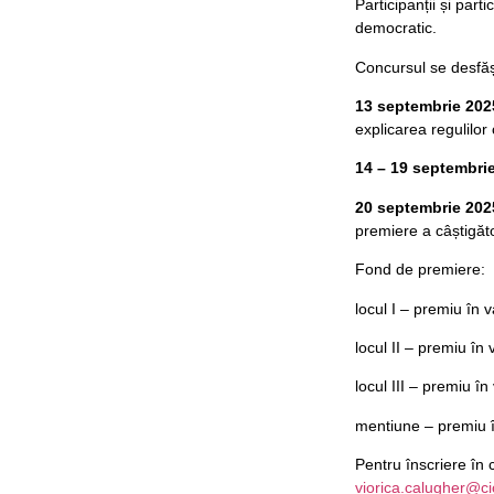
Participanții și part
democratic.
Concursul se desfăș
13 septembrie 202
explicarea regulilor
14 – 19 septembri
20 septembrie 202
premiere a câștigăto
Fond de premiere:
locul I – premiu în 
locul II – premiu în 
locul III – premiu î
mentiune – premiu î
Pentru înscriere în c
viorica.calugher@c