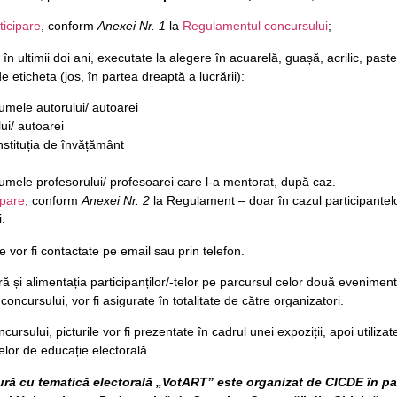
ticipare
, conform
Anexei Nr. 1
la
Regulamentul concursului
;
e în ultimii doi ani, executate la alegere în acuarelă, guașă, acrilic, pastel
de eticheta (jos, în partea dreaptă a lucrării):
mele autorului/ autoarei
ui/ autoarei
, instituția de învățământ
mele profesorului/ profesoarei care l-a mentorat, după caz.
ipare
, conform
Anexei Nr. 2
la Regulament – doar în cazul participantel
i.
 vor fi contactate pe email sau prin telefon.
ră și alimentația participanților/-telor pe parcursul celor două evenimen
 concursului, vor fi asigurate în totalitate de către organizatori.
rsului, picturile vor fi prezentate în cadrul unei expoziții, apoi utilizat
lor de educație electorală.
ră cu tematică electorală „VotART” este organizat de CICDE în pa