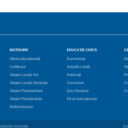
INSTRUIRE
EDUCAȚIE CIVICĂ
C
Oferta educațională
Evenimente
Di
Certificare
Solicită o vizită
St
Alegeri Locale Noi
Publicații
Pr
Alegeri Locale Generale
Concursuri
Co
Alegeri Parlamentare
Quiz Electoral
Co
Alegeri Prezidențiale
Kit-uri educaționale
Referendumuri
repturile rezervate
Dat