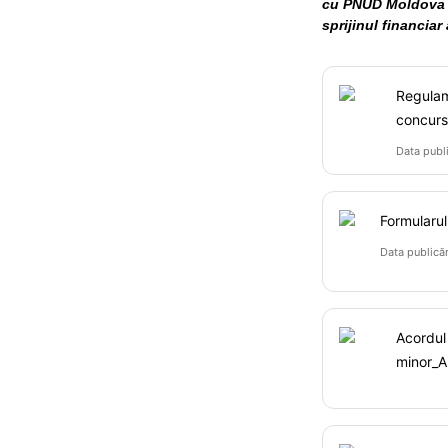
cu PNUD Moldova ș
sprijinul financia
Regulam
concurs
Data publ
Formularul
Data publică
Acordul 
minor_A