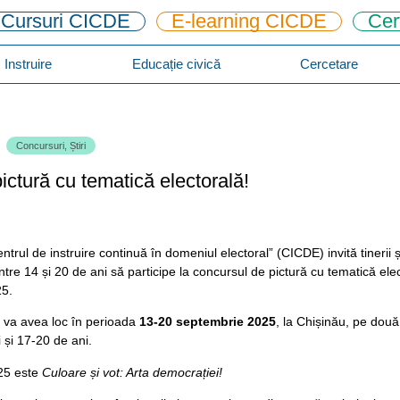
Cursuri CICDE
E-learning CICDE
Cer
Instruire
Educație civică
Cercetare
Concursuri
,
Știri
ctură cu tematică electorală!
entrul de instruire continuă în domeniul electoral” (CICDE) invită tinerii ș
ntre 14 și 20 de ani să participe la concursul de pictură cu tematică ele
25.
 va avea loc în perioada
13-20 septembrie 2025
, la Chișinău, pe două
 și 17-20 de ani.
025 este
Culoare și vot: Arta democrației!