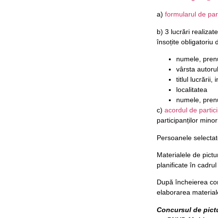
a)
formularul de par
b) 3 lucrări realizat
însoțite obligatoriu 
numele, prenu
vârsta autorul
titlul lucrării
localitatea
numele, prenu
c)
acordul de partic
participanților minor
Persoanele selectate
Materialele de pictu
planificate în cadrul
După încheierea concu
elaborarea materiale
Concursul de pictu