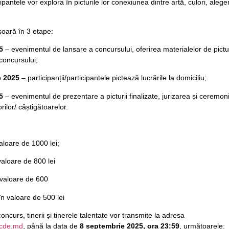
icipantele vor explora în picturile lor conexiunea dintre artă, culori, alege
oară în 3 etape:
5
– evenimentul de lansare a concursului, oferirea materialelor de pictu
 concursului;
e 2025
– participanții/participantele pictează lucrările la domiciliu;
5
– evenimentul de prezentare a picturii finalizate, jurizarea și ceremon
rilor/ câștigătoarelor.
valoare de 1000 lei;
valoare de 800 lei
n valoare de 600
n valoare de 500 lei
oncurs, tinerii și tinerele talentate vor transmite la adresa
icde.md
, până la data de
8 septembrie 2025,
ora 23:59
, următoarele: