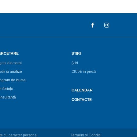
ERCETARE
ȘTIRI
gest electoral
Știri
udii și analize
CICDE în presă
ogram de burse
nferințe
CALENDAR
nsultanță
CONTACTE
e cu caracter personal
Termeni și Condiții