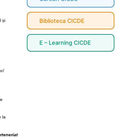
Biblioteca CICDE
 și
E – Learning CICDE
or/
te
e la
rteneriat