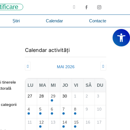
tificare
Știri
Calendar
Contacte
Deschide ba
Calendar activități
MAI 2026
i tinerele
LU
MA
MI
JO
VI
SÂ
DU
ctorală
27
28
29
30
1
2
3
 categorii
4
5
6
7
8
9
10
11
12
13
14
15
16
17