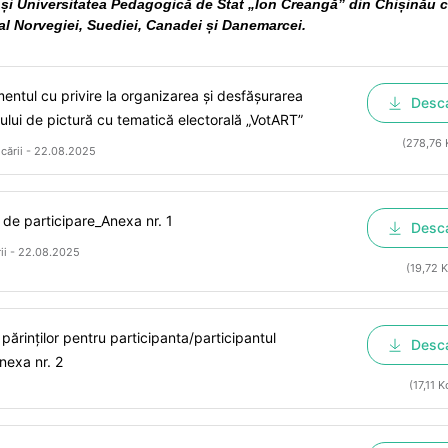
i Universitatea Pedagogică de Stat „Ion Creangă” din Chișinău 
r al Norvegiei, Suediei, Canadei și Danemarcei.
entul cu privire la organizarea și desfășurarea
Desc
ului de pictură cu tematică electorală „VotART”
(278,76 
icării - 22.08.2025
 de participare_Anexa nr. 1
Desc
rii - 22.08.2025
(19,72 K
părinților pentru participanta/participantul
Desc
nexa nr. 2
(17,11 K