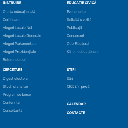
INSTRUIRE
EDUCAȚIE CIVICĂ
Oferta educațională
Evenimente
Certificare
Solicită o vizită
Alegeri Locale Noi
Publicații
Alegeri Locale Generale
Concursuri
Alegeri Parlamentare
Quiz Electoral
Alegeri Prezidențiale
Kit-uri educaționale
Referendumuri
CERCETARE
ȘTIRI
Digest electoral
Știri
Studii și analize
CICDE în presă
Program de burse
Conferințe
CALENDAR
Consultanță
CONTACTE