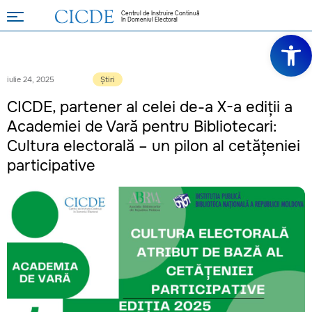
Centrul de Instruire Continuă
în Domeniul Electoral
Deschide ba
iulie 24, 2025
Știri
CICDE, partener al celei de-a X-a ediții a
Academiei de Vară pentru Bibliotecari:
Cultura electorală – un pilon al cetățeniei
participative