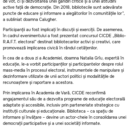
de vot, ci și dezvoltarea unei gândiri critice și a unei atitudini
active față de democrație. Din 2018, bibliotecile sunt adevărate
puncte de educare și informare a alegătorilor în comunitățile lor”,
a subliniat doamna Calugher.
Participanții au fost implicați în discuții și exerciții. De asemenea,
în cadrul evenimentului a fost prezentat concursul CICDE „Biblio-
R.A.F.T. electoral” destinat bibliotecarilor activi și creativi, care
promovează implicarea civică în rândul cetățenilor.
În cea de a doua zi a Academiei, doamna Natalia Grîu, expertă în
educație, le-a vorbit participanților și participantelor despre rolul
mass-media în procesul electoral, instrumentele de manipulare și
dezinformare utilizate de unii actori politici și modalitățile de
recunoaștere și raportare a acestora.
Prin implicarea în Academia de Vară, CICDE reconfirmă
angajamentul său de a dezvolta programe de educație electorală
adaptate și accesibile, inclusiv prin parteneriate strategice cu
instituții culturale și educaționale. Biblioteca – ca spațiu de
informare și învățare – devine un actor-cheie în consolidarea unei
democrații participative și a unei societăți informate.