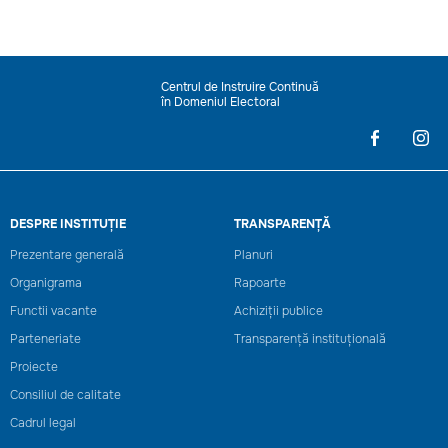
Centrul de Instruire Continuă
în Domeniul Electoral
DESPRE INSTITUȚIE
TRANSPARENȚĂ
Prezentare generală
Planuri
Organigrama
Rapoarte
Functii vacante
Achiziții publice
Parteneriate
Transparență instituțională
Proiecte
Consiliul de calitate
Cadrul legal