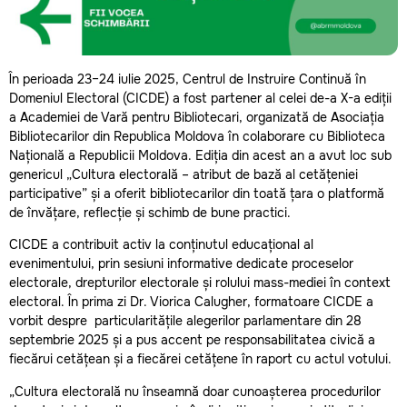
În perioada 23–24 iulie 2025, Centrul de Instruire Continuă în
Domeniul Electoral (CICDE) a fost partener al celei de-a X-a ediții
a Academiei de Vară pentru Bibliotecari, organizată de Asociația
Bibliotecarilor din Republica Moldova în colaborare cu Biblioteca
Națională a Republicii Moldova. Ediția din acest an a avut loc sub
genericul „Cultura electorală – atribut de bază al cetățeniei
participative” și a oferit bibliotecarilor din toată țara o platformă
de învățare, reflecție și schimb de bune practici.
CICDE a contribuit activ la conținutul educațional al
evenimentului, prin sesiuni informative dedicate proceselor
electorale, drepturilor electorale și rolului mass-mediei în context
electoral. În prima zi Dr. Viorica Calugher, formatoare CICDE a
vorbit despre particularitățile alegerilor parlamentare din 28
septembrie 2025 și a pus accent pe responsabilitatea civică a
fiecărui cetățean și a fiecărei cetățene în raport cu actul votului.
„Cultura electorală nu înseamnă doar cunoașterea procedurilor