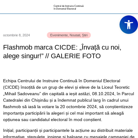
Centrul de Instruire Continuă
în Domeniul Electoral
Deschide ba
octombrie 8, 2024
Evenimente
,
Noutati
,
Știri
Flashmob marca CICDE: „Învață cu noi,
alege singur!” // GALERIE FOTO
Echipa Centrului de Instruire Continuă în Domeniul Electoral
(CICDE) însoțită de un grup de elevi și eleve de la Liceul Teoretic
„Mihail Sadoveanu” din capitală a ieșit astăzi, 08.10.2024, în Parcul
Catedralei din Chișinău și a îndemnat publicul larg în cadrul unui
flashmob să iasă la votare la 20 octombrie 2024, să conștientizeze
importanța participării la alegeri și cel mai important să aleagă
opțiunea sau candidatul electoral în mod conștient.
Inițial, participanții și participantele la acțiune au distribuit materiale
informative, stegulețe, insigne și baloane cu mesajele campaniei de