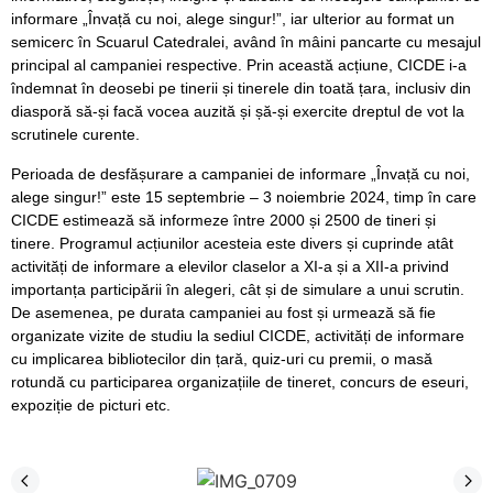
informare „Învață cu noi, alege singur!”, iar ulterior au format un
semicerc în Scuarul Catedralei, având în mâini pancarte cu mesajul
principal al campaniei respective. Prin această acțiune, CICDE i-a
îndemnat în deosebi pe tinerii și tinerele din toată țara, inclusiv din
diasporă să-și facă vocea auzită și șă-și exercite dreptul de vot la
scrutinele curente.
Perioada de desfășurare a campaniei de informare „Învață cu noi,
alege singur!” este 15 septembrie – 3 noiembrie 2024, timp în care
CICDE estimează să informeze între 2000 și 2500 de tineri și
tinere. Programul acțiunilor acesteia este divers și cuprinde atât
activități de informare a elevilor claselor a XI-a și a XII-a privind
importanța participării în alegeri, cât și de simulare a unui scrutin.
De asemenea, pe durata campaniei au fost și urmează să fie
organizate vizite de studiu la sediul CICDE, activități de informare
cu implicarea bibliotecilor din țară, quiz-uri cu premii, o masă
rotundă cu participarea organizațiile de tineret, concurs de eseuri,
expoziție de picturi etc.