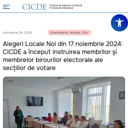
Centrul de Instruire Continuă
în Domeniul Electoral
Deschide ba
octombrie 24, 2024
Evenimente
,
Noutati
,
Știri
Alegeri Locale Noi din 17 noiembrie 2024:
CICDE a început instruirea membrilor și
membrelor birourilor electorale ale
secțiilor de votare