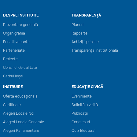
DESPRE INSTITUȚIE
TRANSPARENȚĂ
Prezentare generală
Planuri
Organigrama
Rapoarte
Functii vacante
Achiziții publice
Parteneriate
Transparență instituțională
Proiecte
Consiliul de calitate
Cadrul legal
INSTRUIRE
EDUCAȚIE CIVICĂ
Oferta educațională
Evenimente
Certificare
Solicită o vizită
Alegeri Locale Noi
Publicații
Alegeri Locale Generale
Concursuri
Alegeri Parlamentare
Quiz Electoral