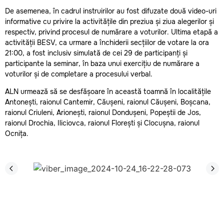
De asemenea, în cadrul instruirilor au fost difuzate două video-uri
informative cu privire la activitățile din preziua și ziua alegerilor și
respectiv, privind procesul de numărare a voturilor. Ultima etapă a
activității BESV, ca urmare a închiderii secțiilor de votare la ora
21:00, a fost inclusiv simulată de cei 29 de participanți și
participante la seminar, în baza unui exercițiu de numărare a
voturilor și de completare a procesului verbal.
ALN urmează să se desfășoare în această toamnă în localitățile
Antonești, raionul Cantemir, Căușeni, raionul Căușeni, Boșcana,
raionul Criuleni, Arionești, raionul Dondușeni, Popeștii de Jos,
raionul Drochia, Iliciovca, raionul Florești și Clocușna, raionul
Ocnița.