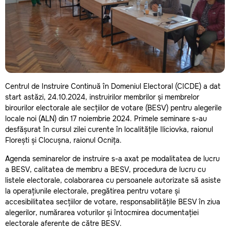
Centrul de Instruire Continuă în Domeniul Electoral (CICDE) a dat
start astăzi, 24.10.2024, instruirilor membrilor și membrelor
birourilor electorale ale secțiilor de votare (BESV) pentru alegerile
locale noi (ALN) din 17 noiembrie 2024. Primele seminare s-au
desfășurat în cursul zilei curente în localitățile Iliciovka, raionul
Florești și Clocușna, raionul Ocnița.
Agenda seminarelor de instruire s-a axat pe modalitatea de lucru
a BESV, calitatea de membru a BESV, procedura de lucru cu
listele electorale, colaborarea cu persoanele autorizate să asiste
la operațiunile electorale, pregătirea pentru votare și
accesibilitatea secțiilor de votare, responsabilitățile BESV în ziua
alegerilor, numărarea voturilor și întocmirea documentației
electorale aferente de către BESV.