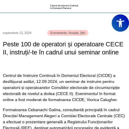
Centrul de Instruire Continuă
în Domeniul Electoral
Deschide ba
septembrie 12, 2024
Evenimente
,
Noutati
,
Știri
Peste 100 de operatori și operatoare CECE
II, instruți/-te în cadrul unui seminar online
Centrul de Instruire Continuă în Domeniul Electoral (CICDE) a
desfășurat astăzi, 12.09.2024, un seminar de instruire pentru
operatorii și operatoarelor Consiliilor electorale de circumscripție
electorală de nivelul a doilea (CECE II). Evenimentul în format
online a fost moderat de formatoarea CICDE, Viorica Calugher.
Formatoarea Cebanachi Galina, consultantă principală în cadrul
Direcției Management Alegeri a Comisiei Electorale Centrale (CEC)
a efectuat o prezentare generală a Registrului Funcționarilor
Electorali (RFE), destinat automatizării proceselor de evidență a