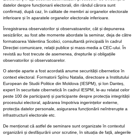
datelor despre funcționarii electorali, din rândul cărora sunt
confirmați, după caz, în calitate de membri ai organelor electorale
inferioare și în aparatele organelor electorale inferioare.
Înregistrarea observatorilor și observatoarelor, cât și depunerea
sesizărilor, au fost alte momente abordate la seminar, deja de către
formatoarea Valentina Scobici, consultantă principală în cadrul
Direcției comunicare, relații publice și mass-media a CEC-ului. În
revistă au fost trecute de asemenea, drepturile și obligațiile
observatorilor și observatoarelor.
O atenție aparte a fost acordată anume securității cibernetice în
context electoral. Formatorii Spînu Natalia, directoare a Institutului
European de Studii Politice din Moldova (IESPM), și Ion Danteș,
expert în securitate cibernetică în cadrul IESPM, le-au relatat celor
peste 100 de participanți și participante despre protecția integrității
procesului electoral, apărarea împotriva ingerințelor externe,
protecția datelor personale, asigurarea funcționării neîntrerupte a
infrastructurii electorale etc.
De menționat că astfel de seminare sunt organizate în contextul
organizării și desfășurării unor scrutine, în situația de față, alegerile