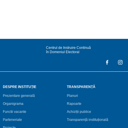
Centrul de Instruire Continuă
în Domeniul Electoral
DESPRE INSTITUȚIE
TRANSPARENȚĂ
Prezentare generală
Planuri
Organigrama
Rapoarte
Functii vacante
Achiziții publice
Parteneriate
Transparență instituțională
Proiecte