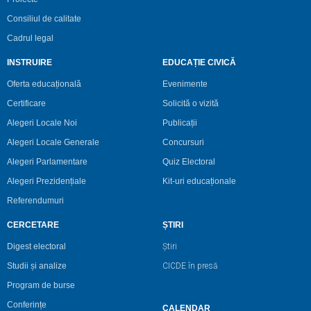
Consiliul de calitate
Cadrul legal
INSTRUIRE
EDUCAȚIE CIVICĂ
Oferta educațională
Evenimente
Certificare
Solicită o vizită
Alegeri Locale Noi
Publicații
Alegeri Locale Generale
Concursuri
Alegeri Parlamentare
Quiz Electoral
Alegeri Prezidențiale
Kit-uri educaționale
Referendumuri
CERCETARE
ȘTIRI
Digest electoral
Știri
Studii și analize
CICDE în presă
Program de burse
Conferințe
CALENDAR