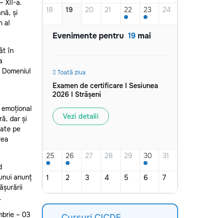
– XII-a.
18
19
20
21
22
23
24
nă, și
n al
Evenimente pentru
19
mai
ât în
a
n Domeniul
Toată ziua
Examen de certificare I Sesiunea
2026 I Strășeni
l emoțional
Vezi detalii
ră, dar și
cate pe
rea
25
26
27
28
29
30
31
d
 unui anunț
1
2
3
4
5
6
7
ășurării
.
mbrie – 03
Cursuri CICDE