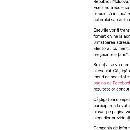
Republicii Moldova, 
Eseul nu trebuie să
trebuie să includă 
autorului sau autoa
Eseurile vor fi tra
format online la ad
următoarea adresă: 
Electoral, cu menți
președintele țării?”.
Selecția se va efect
al eseului. Câștigăto
jocuri de societate
pagina de Facebook 
rezultatelor concurs
Câștigătorii competi
participarea la vot 
plasat pe pagina 
alegerilor preziden
Campania de informa