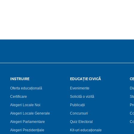
INSTRUIRE
EDUCAȚIE CIVICĂ
C
Oferta educațională
Evenimente
Di
Certificare
Solicită o vizită
St
Alegeri Locale Noi
Publicații
Pr
Alegeri Locale Generale
Concursuri
Co
Alegeri Parlamentare
Quiz Electoral
Co
Alegeri Prezidențiale
Kit-uri educaționale