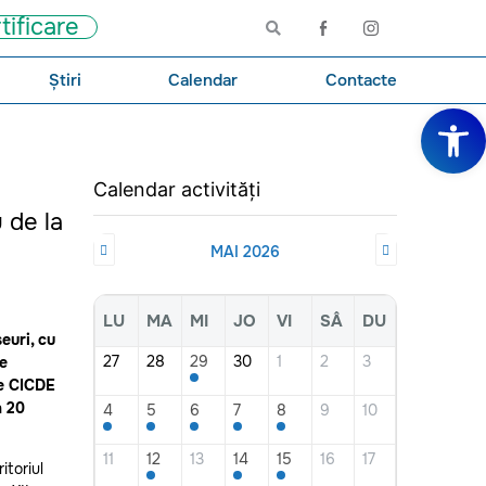
tificare
Știri
Calendar
Contacte
Deschide ba
Calendar activități
 de la
MAI 2026
LU
MA
MI
JO
VI
SÂ
DU
euri, cu
27
28
29
30
1
2
3
se
de CICDE
a 20
4
5
6
7
8
9
10
11
12
13
14
15
16
17
itoriul