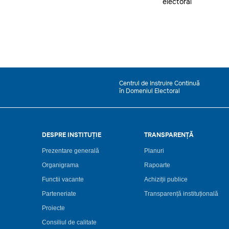
electoral
Centrul de Instruire Continuă
în Domeniul Electoral
DESPRE INSTITUȚIE
TRANSPARENȚĂ
Prezentare generală
Planuri
Organigrama
Rapoarte
Functii vacante
Achiziții publice
Parteneriate
Transparență instituțională
Proiecte
Consiliul de calitate