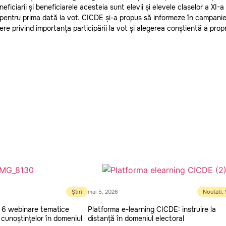
ficiarii și beneficiarele acesteia sunt elevii și elevele claselor a XI-a ș
pentru prima dată la vot. CICDE și-a propus să informeze în campani
nere privind importanța participării la vot și alegerea conștientă a propr
Știri
mai 5, 2026
Noutati
,
 6 webinare tematice
Platforma e-learning CICDE: instruire la
 cunoștințelor în domeniul
distanță în domeniul electoral