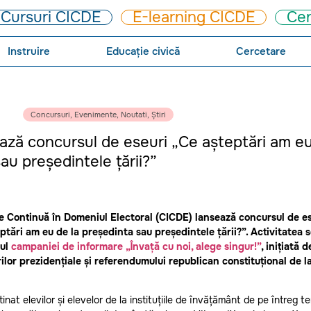
Cursuri CICDE
E-learning CICDE
Cer
Instruire
Educație civică
Cercetare
Concursuri
,
Evenimente
,
Noutati
,
Știri
ază concursul de eseuri „Ce așteptări am eu
au președintele țării?”
re Continuă în Domeniul Electoral (CICDE) lansează concursul de es
ptări am eu de la președinta sau președintele țării?”. Activitatea 
rul
campaniei de informare „Învață cu noi, alege singur!”
, inițiată 
rilor prezidențiale și referendumului republican constituțional de l
nat elevilor și elevelor de la instituțiile de învățământ de pe întreg ter