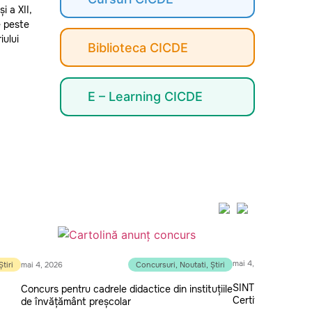
i a XII,
e peste
iului
Biblioteca CICDE
E – Learning CICDE
mai 4, 2026
Știri
mai 4, 2026
Concursuri
,
Noutati
,
Știri
SINTEZA examene, 
Concurs pentru cadrele didactice din instituțiile
Certificarea, ses
de învățământ preșcolar