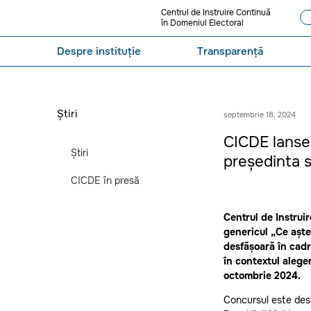
Centrul de Instruire Continuă
în Domeniul Electoral
Despre instituție
Transparență
Știri
septembrie 18, 2024
CICDE lanse
Știri
președinta s
CICDE în presă
Centrul de Instrui
genericul „Ce aște
desfășoară în cad
în contextul alege
octombrie 2024.
Concursul este desti