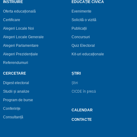
INSTRUIRE
EDUCAȚIE CIVICĂ
Oferta educațională
Evenimente
Certificare
Solicită o vizită
Alegeri Locale Noi
Publicații
Alegeri Locale Generale
Concursuri
Alegeri Parlamentare
Quiz Electoral
Alegeri Prezidențiale
Kit-uri educaționale
Referendumuri
CERCETARE
ȘTIRI
Digest electoral
Știri
Studii și analize
CICDE în presă
Program de burse
Conferințe
CALENDAR
Consultanță
CONTACTE