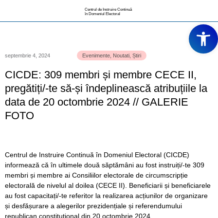
Centrul de Instruire Continuă
în Domeniul Electoral
Deschide ba
septembrie 4, 2024
Evenimente
,
Noutati
,
Știri
CICDE: 309 membri și membre CECE II,
pregătiți/-te să-și îndeplinească atribuțiile la
data de 20 octombrie 2024 // GALERIE
FOTO
Centrul de Instruire Continuă în Domeniul Electoral (CICDE)
informează că în ultimele două săptămâni au fost instruiți/-te 309
membri și membre ai Consiliilor electorale de circumscripție
electorală de nivelul al doilea (CECE II). Beneficiarii și beneficiarele
au fost capacitați/-te referitor la realizarea acțiunilor de organizare
și desfășurare a alegerilor prezidențiale și referendumului
republican constituțional din 20 octombrie 2024.