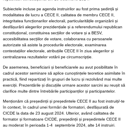
Subiectele incluse pe agenda instruirilor au fost prima ședință și
modalitatea de lucru a CECE II, calitatea de membru CECE II,
integritatea funcționarilor electorali, particularitățile organizării și
desfășurării alegerilor prezidențiale și a referendumului republican
constituțional, constituirea secțiilor de votare și a BESV,
accesibilitatea secțiilor de votare, colaborarea cu persoanele
autorizate să asiste la procedurile electorale, examinarea
contestațiilor electorale, atribuțiile CECE II în ziua alegerilor și
centralizarea rezultatelor votării pe circumscripție.
De asemenea, beneficiarii și beneficiarele au avut posibilitate în
cadrul acestor seminare să aplice cunoștințele teoretice asimilate în
practică, fiind repartizați în grupuri de lucru și rezolvând mai multe
exerciții. Prezentările și discuțiile urmare acestor sarcini au reușit să
clarifice multe dintre întrebările participanților și participantelor.
Menționăm că președinții și președintele CECE II au fost instruiți/-te
în context, în cadrul unei formări de formatori, desfășurată de
CICDE la data de 23 august 2024. Ulterior, având calitatea de
formator și formatoare CICDE, președinții și președintele CECE II
au moderat în perioada 1-4 septembrie 2024, alte 14 instruiri.