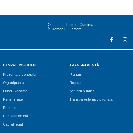
Centrul de Instruire Continuă
în Domeniul Electoral
DESPRE INSTITUȚIE
TRANSPARENȚĂ
Prezentare generală
Planuri
Organigrama
Rapoarte
Functii vacante
Achiziții publice
Parteneriate
Transparență instituțională
Proiecte
Consiliul de calitate
Cadrul legal