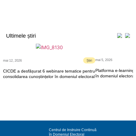
Ultimele știri
mai 5, 2026
mai 12, 2026
Știri
Platforma e-learning 
CICDE a desfășurat 6 webinare tematice pentru
în domeniul electoral
consolidarea cunoștințelor în domeniul electoral
Centrul de Instruire Continuă
în Domeniul Electoral