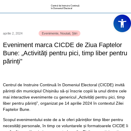
Centrul de Instruire Continuă
în Domeniul Electoral
Deschide ba
aprilie 2, 2024
Evenimente
,
Noutati
,
Știri
Eveniment marca CICDE de Ziua Faptelor
Bune: „Activități pentru pici, timp liber pentru
părinți”
Centrul de Instruire Continuă în Domeniul Electoral (CICDE) invită
părinții din municipiul Chișinău să-și înscrie copiii la unul dintre cele
mai interactive evenimente cu genericul „Activități pentru pici, timp
liber pentru părinți”, organizat pe 14 aprilie 2024 în contextul Zilei
Faptelor Bune.
Scopul evenimentului este de a le oferi părinților timp liber pentru
necesități personale, în timp ce voluntarele și formatoarele CICDE îi