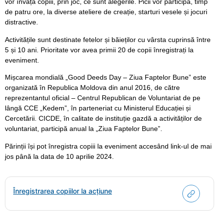
vor învăța copiii, prin joc, ce sunt alegerile. Picii vor participa, timp
de patru ore, la diverse ateliere de creație, starturi vesele și jocuri
distractive.
Activitățile sunt destinate fetelor și băieților cu vârsta cuprinsă între
5 și 10 ani. Prioritate vor avea primii 20 de copii înregistrați la
eveniment.
Mișcarea mondială „Good Deeds Day – Ziua Faptelor Bune” este
organizată în Republica Moldova din anul 2016, de către
reprezentantul oficial – Centrul Republican de Voluntariat de pe
lângă CCE „Kedem”, în parteneriat cu Ministerul Educației și
Cercetării. CICDE, în calitate de instituție gazdă a activităților de
voluntariat, participă anual la „Ziua Faptelor Bune”.
Părinții își pot înregistra copiii la eveniment accesând link-ul de mai
jos până la data de 10 aprilie 2024.
Înregistrarea copiilor la acțiune