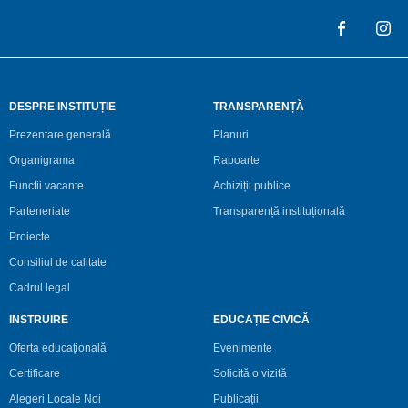
DESPRE INSTITUȚIE
TRANSPARENȚĂ
Prezentare generală
Planuri
Organigrama
Rapoarte
Functii vacante
Achiziții publice
Parteneriate
Transparență instituțională
Proiecte
Consiliul de calitate
Cadrul legal
INSTRUIRE
EDUCAȚIE CIVICĂ
Oferta educațională
Evenimente
Certificare
Solicită o vizită
Alegeri Locale Noi
Publicații