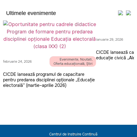
Ultimele evenimente​
ianuarie 29, 2026
CICDE lansează camp
educație civică „Aleg
Evenimente
,
Noutati
,
februarie 24, 2026
Oferta educațională
,
Știri
CICDE lansează programul de capacitare
pentru predarea disciplinei opționale „Educație
electorală” (martie–aprilie 2026)
Centrul de Instruire Continuă