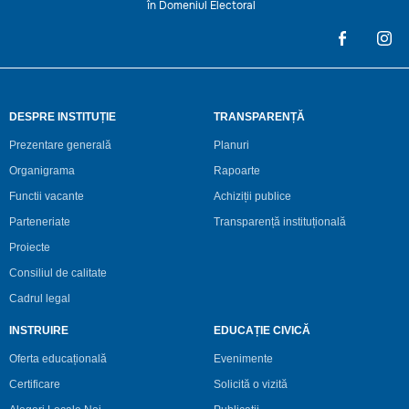
în Domeniul Electoral
DESPRE INSTITUȚIE
TRANSPARENȚĂ
Prezentare generală
Planuri
Organigrama
Rapoarte
Functii vacante
Achiziții publice
Parteneriate
Transparență instituțională
Proiecte
Consiliul de calitate
Cadrul legal
INSTRUIRE
EDUCAȚIE CIVICĂ
Oferta educațională
Evenimente
Certificare
Solicită o vizită