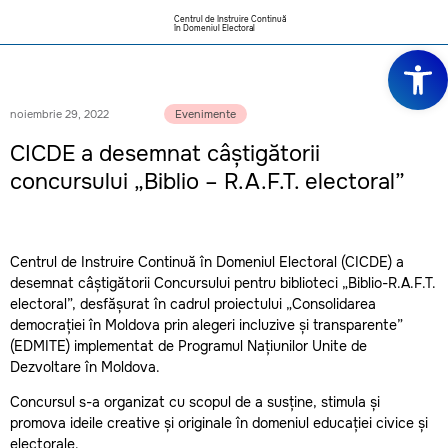
Centrul de Instruire Continuă
în Domeniul Electoral
Deschide ba
noiembrie 29, 2022
Evenimente
CICDE a desemnat câștigătorii
concursului „Biblio – R.A.F.T. electoral”
Centrul de Instruire Continuă în Domeniul Electoral (CICDE) a
desemnat câștigătorii Concursului pentru biblioteci „Biblio-R.A.F.T.
electoral”, desfășurat în cadrul proiectului „Consolidarea
democrației în Moldova prin alegeri incluzive și transparente”
(EDMITE) implementat de Programul Națiunilor Unite de
Dezvoltare în Moldova.
Concursul s-a organizat cu scopul de a susține, stimula și
promova ideile creative și originale în domeniul educației civice și
electorale.