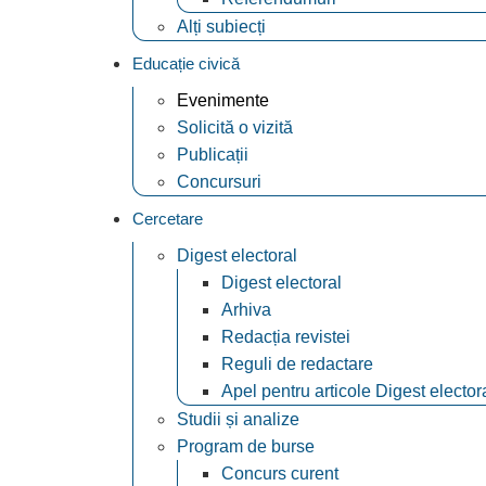
Alți subiecți
Educație civică
Evenimente
Solicită o vizită
Publicații
Concursuri
Cercetare
Digest electoral
Digest electoral
Arhiva
Redacția revistei
Reguli de redactare
Apel pentru articole Digest elector
Studii și analize
Program de burse
Concurs curent