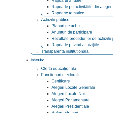
Rapoarte anuale
Rapoarte pe activitățile din alegeri
Rapoarte tematice
Achiziții publice
Planuri de achiziții
Anunțuri de participare
Rezultate procedurilor de achiziții
Rapoarte privind achizițiile
Transparență instituțională
Instruire
Oferta educațională
Funcționari electorali
Certificare
Alegeri Locale Generale
Alegeri Locale Noi
Alegeri Parlamentare
Alegeri Prezidențiale
Referendumuri