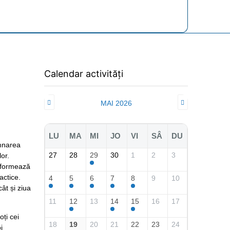
Calendar activități
MAI 2026
LU
MA
MI
JO
VI
SÂ
DU
mnarea
27
28
29
30
1
2
3
or.
 formează
actice.
4
5
6
7
8
9
10
ât și ziua
11
12
13
14
15
16
17
oți cei
18
19
20
21
22
23
24
i