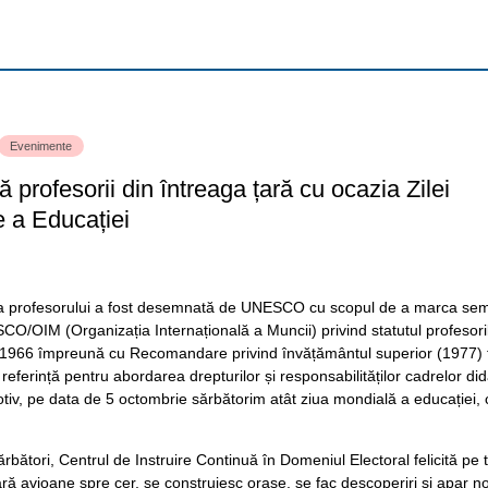
Evenimente
ă profesorii din întreaga țară cu ocazia Zilei
e a Educației
ă a profesorului a fost desemnată de UNESCO cu scopul de a marca se
/OIM (Organizația Internațională a Muncii) privind statutul profesoril
966 împreună cu Recomandare privind învățământul superior (1977)
 referință pentru abordarea drepturilor și responsabilităților cadrelor did
iv, pe data de 5 octombrie sărbătorim atât ziua mondială a educației, c
ărbători, Centrul de Instruire Continuă în Domeniul Electoral felicită pe t
ră avioane spre cer, se construiesc orașe, se fac descoperiri și apar no