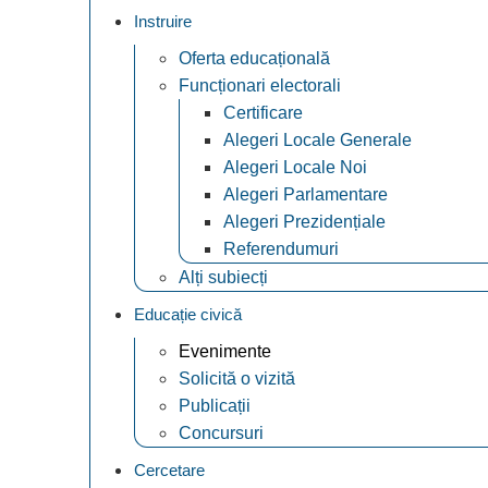
Instruire
Oferta educațională
Funcționari electorali
Certificare
Alegeri Locale Generale
Alegeri Locale Noi
Alegeri Parlamentare
Alegeri Prezidențiale
Referendumuri
Alți subiecți
Educație civică
Evenimente
Solicită o vizită
Publicații
Concursuri
Cercetare