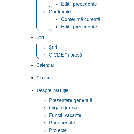
Ediții precedente
Conferințe
Conferință curentă
Ediții precedente
Știri
Știri
CICDE în presă
Calendar
Contacte
Despre instituție
Prezentare generală
Organigrama
Functii vacante
Parteneriate
Proiecte