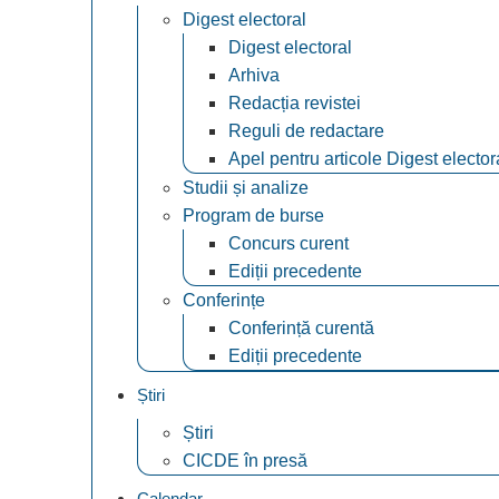
Digest electoral
Digest electoral
Arhiva
Redacția revistei
Reguli de redactare
Apel pentru articole Digest elector
Studii și analize
Program de burse
Concurs curent
Ediții precedente
Conferințe
Conferință curentă
Ediții precedente
Știri
Știri
CICDE în presă
Calendar