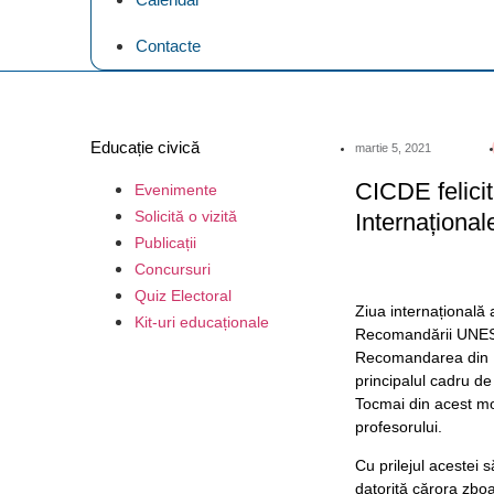
Contacte
Educație civică
martie 5, 2021
CICDE felicit
Evenimente
Solicită o vizită
Internațional
Publicații
Concursuri
Quiz Electoral
Ziua internațional
Kit-uri educaționale
Recomandării UNESCO
Recomandarea din 1
principalul cadru de
Tocmai din acest mot
profesorului.
Cu prilejul acestei s
datorită cărora zboa