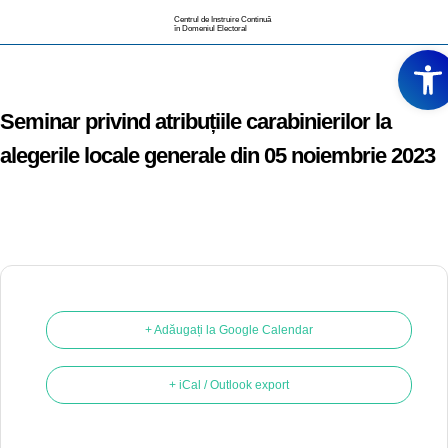
Centrul de Instruire Continuă
în Domeniul Electoral
Deschide
Seminar privind atribuțiile carabinierilor la
alegerile locale generale din 05 noiembrie 2023
+ Adăugați la Google Calendar
+ iCal / Outlook export