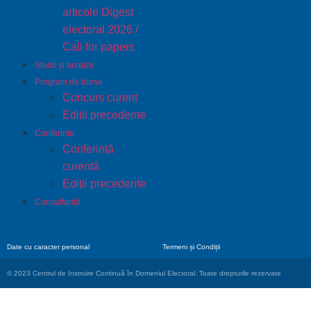
articole Digest
electoral 2026 /
Call for papers
Studii și analize
Program de burse
Concurs curent
Ediții precedente
Conferințe
Conferință
curentă
Ediții precedente
Consultanță
Date cu caracter personal
Termeni și Condiții
© 2023 Centrul de Instruire Continuă în Domeniul Electoral. Toate drepturile rezervate