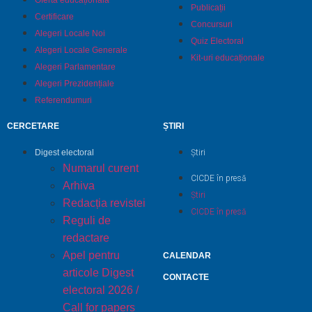
Oferta educațională
Publicații
Certificare
Concursuri
Alegeri Locale Noi
Quiz Electoral
Alegeri Locale Generale
Kit-uri educaționale
Alegeri Parlamentare
Alegeri Prezidențiale
Referendumuri
CERCETARE
ȘTIRI
Digest electoral
Știri
Numarul curent
CICDE în presă
Arhiva
Știri
Redacția revistei
CICDE în presă
Reguli de
redactare
Apel pentru
CALENDAR
articole Digest
CONTACTE
electoral 2026 /
Call for papers