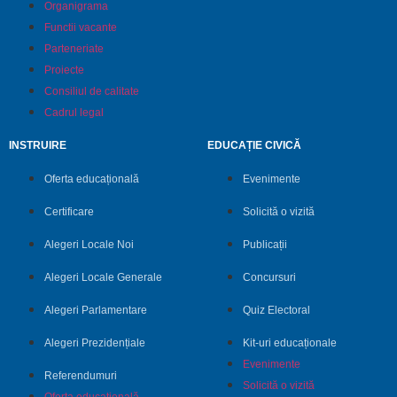
Organigrama
Functii vacante
Parteneriate
Proiecte
Consiliul de calitate
Cadrul legal
INSTRUIRE
EDUCAȚIE CIVICĂ
Oferta educațională
Evenimente
Certificare
Solicită o vizită
Alegeri Locale Noi
Publicații
Alegeri Locale Generale
Concursuri
Alegeri Parlamentare
Quiz Electoral
Alegeri Prezidențiale
Kit-uri educaționale
Evenimente
Referendumuri
Solicită o vizită