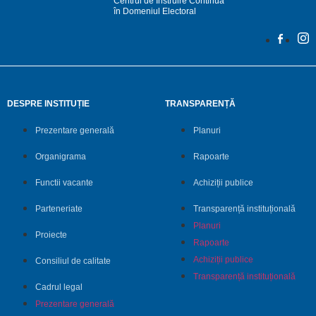
Centrul de Instruire Continuă
în Domeniul Electoral
DESPRE INSTITUȚIE
TRANSPARENȚĂ
Prezentare generală
Planuri
Organigrama
Rapoarte
Functii vacante
Achiziții publice
Parteneriate
Transparență instituțională
Planuri
Proiecte
Rapoarte
Achiziții publice
Consiliul de calitate
Transparență instituțională
Cadrul legal
Prezentare generală