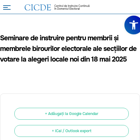
Centrul de Instruire Continuă
în Domeniul Electoral
Deschide
Seminare de instruire pentru membrii și
membrele birourilor electorale ale secțiilor de
votare la alegeri locale noi din 18 mai 2025
+ Adăugați la Google Calendar
+ iCal / Outlook export