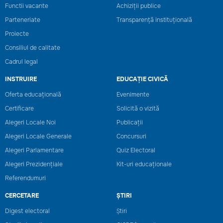
Functii vacante
Achiziții publice
Parteneriate
Transparență instituțională
Proiecte
Consiliul de calitate
Cadrul legal
INSTRUIRE
EDUCAȚIE CIVICĂ
Oferta educațională
Evenimente
Certificare
Solicită o vizită
Alegeri Locale Noi
Publicații
Alegeri Locale Generale
Concursuri
Alegeri Parlamentare
Quiz Electoral
Alegeri Prezidențiale
Kit-uri educaționale
Referendumuri
CERCETARE
ȘTIRI
Digest electoral
Știri