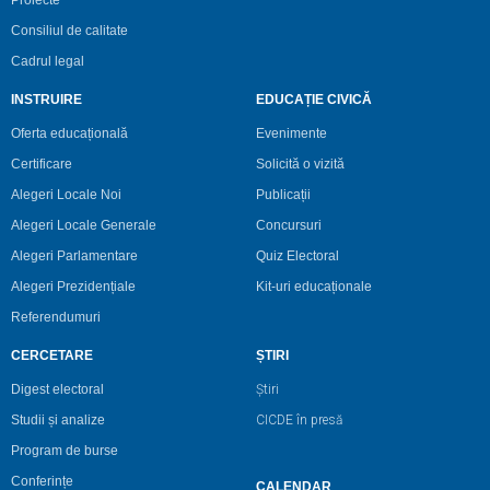
Consiliul de calitate
Cadrul legal
INSTRUIRE
EDUCAȚIE CIVICĂ
Oferta educațională
Evenimente
Certificare
Solicită o vizită
Alegeri Locale Noi
Publicații
Alegeri Locale Generale
Concursuri
Alegeri Parlamentare
Quiz Electoral
Alegeri Prezidențiale
Kit-uri educaționale
Referendumuri
CERCETARE
ȘTIRI
Digest electoral
Știri
Studii și analize
CICDE în presă
Program de burse
Conferințe
CALENDAR