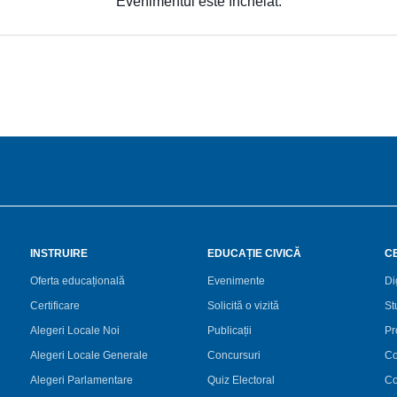
Evenimentul este încheiat.
INSTRUIRE
EDUCAȚIE CIVICĂ
C
Oferta educațională
Evenimente
Di
Certificare
Solicită o vizită
St
Alegeri Locale Noi
Publicații
Pr
Alegeri Locale Generale
Concursuri
Co
Alegeri Parlamentare
Quiz Electoral
Co