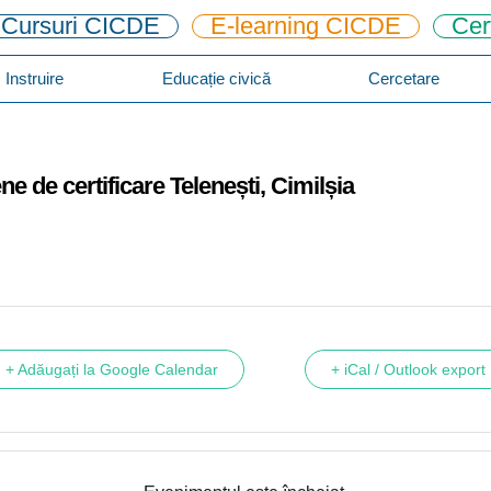
Cursuri CICDE
E-learning CICDE
Cer
Instruire
Educație civică
Cercetare
 de certificare Telenești, Cimilșia
+ Adăugați la Google Calendar
+ iCal / Outlook export