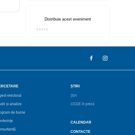
Distribuie acest eveniment
ERCETARE
ȘTIRI
gest electoral
Știri
udii și analize
CICDE în presă
ogram de burse
nferințe
CALENDAR
nsultanță
CONTACTE