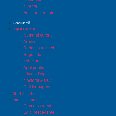
curentă
Ediții precedente
Consultanță
Digest electoral
Numarul curent
Arhiva
Redacția revistei
Reguli de
redactare
Apel pentru
articole Digest
electoral 2026 /
Call for papers
Studii și analize
Program de burse
Concurs curent
Ediții precedente