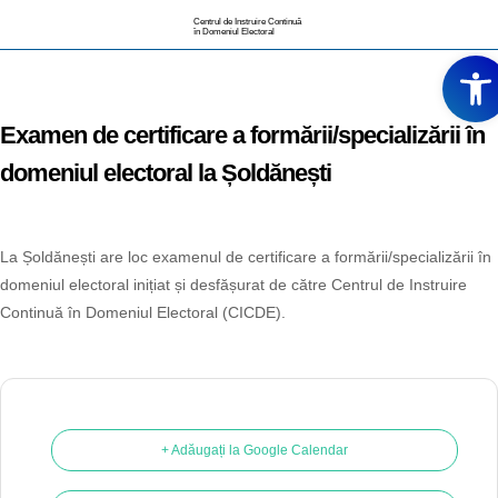
Centrul de Instruire Continuă
în Domeniul Electoral
Deschide
Examen de certificare a formării/specializării în
domeniul electoral la Șoldănești
La Șoldănești are loc examenul de certificare a formării/specializării în
domeniul electoral inițiat și desfășurat de către Centrul de Instruire
Continuă în Domeniul Electoral (CICDE).
+ Adăugați la Google Calendar