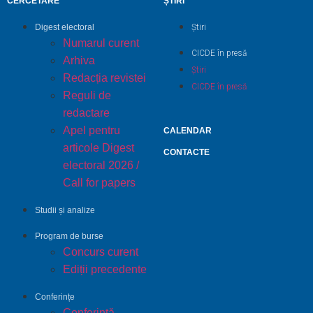
CERCETARE
ȘTIRI
Digest electoral
Știri
Numarul curent
CICDE în presă
Arhiva
Știri
Redacția revistei
CICDE în presă
Reguli de
redactare
Apel pentru
CALENDAR
articole Digest
CONTACTE
electoral 2026 /
Call for papers
Studii și analize
Program de burse
Concurs curent
Ediții precedente
Conferințe
Conferință