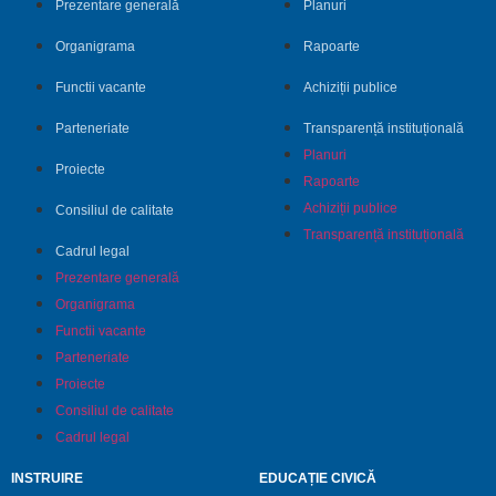
Prezentare generală
Planuri
Organigrama
Rapoarte
Functii vacante
Achiziții publice
Parteneriate
Transparență instituțională
Planuri
Proiecte
Rapoarte
Achiziții publice
Consiliul de calitate
Transparență instituțională
Cadrul legal
Prezentare generală
Organigrama
Functii vacante
Parteneriate
Proiecte
Consiliul de calitate
Cadrul legal
INSTRUIRE
EDUCAȚIE CIVICĂ