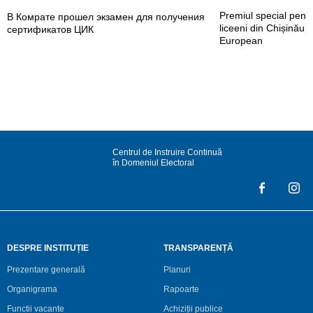
Premiul special pent
В Комрате прошел экзамен для получения
liceeni din Chișinău 
сертификатов ЦИК
European
Centrul de Instruire Continuă
în Domeniul Electoral
DESPRE INSTITUȚIE
TRANSPARENȚĂ
Prezentare generală
Planuri
Organigrama
Rapoarte
Functii vacante
Achiziții publice