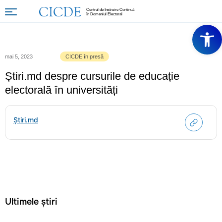
Centrul de Instruire Continuă
în Domeniul Electoral
Deschide ba
mai 5, 2023
CICDE în presă
Știri.md despre cursurile de educație
electorală în universități
Știri.md
Ultimele știri