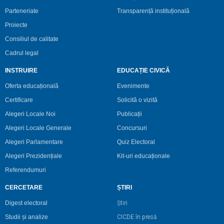
Parteneriate
Transparență instituțională
Proiecte
Consiliul de calitate
Cadrul legal
INSTRUIRE
EDUCAȚIE CIVICĂ
Oferta educațională
Evenimente
Certificare
Solicită o vizită
Alegeri Locale Noi
Publicații
Alegeri Locale Generale
Concursuri
Alegeri Parlamentare
Quiz Electoral
Alegeri Prezidențiale
Kit-uri educaționale
Referendumuri
CERCETARE
ȘTIRI
Digest electoral
Știri
Studii și analize
CICDE în presă